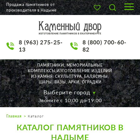
Продажа памятников от
производителя в Надыме
О КОМПАНИИ
КАТАЛОГ
8 (963) 275-25-
8 (800) 700-60-
НАШИ РАБОТЫ
13
82
АКЦИИ
ПАМЯТНИКИ, МЕМОРИАЛЬНЫЕ
КОМПЛЕКСЫ,ИЗГОТОВЛЕНИЕ ИЗДЕЛИЙ
ДОСТАВКА
ИЗ КАМНЯ: СКУЛЬПТУРА, БАЛЯСИНЫ,
ШАРЫ, ВАЗЫ, АРКИ, ОГРАДКИ
КОНТАКТЫ
Выберите город
Звоните с 10:00 до 19:00
K2532513@yandex.ru
Главная
Каталог
Екатеринбург, Щорса, 56
КАТАЛОГ ПАМЯТНИКОВ В
Пн. — Пт. с 10:00 до 19:00
Суббота с 11:00 до 17:00
НАДЫМЕ
Воскресенье по договор.