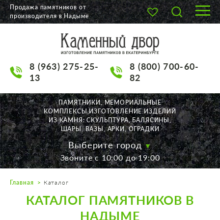
Продажа памятников от
производителя в Надыме
О КОМПАНИИ
КАТАЛОГ
8 (963) 275-25-
8 (800) 700-60-
НАШИ РАБОТЫ
13
82
АКЦИИ
ПАМЯТНИКИ, МЕМОРИАЛЬНЫЕ
КОМПЛЕКСЫ,ИЗГОТОВЛЕНИЕ ИЗДЕЛИЙ
ДОСТАВКА
ИЗ КАМНЯ: СКУЛЬПТУРА, БАЛЯСИНЫ,
ШАРЫ, ВАЗЫ, АРКИ, ОГРАДКИ
КОНТАКТЫ
Выберите город
Звоните с 10:00 до 19:00
K2532513@yandex.ru
Главная
Каталог
Екатеринбург, Щорса, 56
КАТАЛОГ ПАМЯТНИКОВ В
Пн. — Пт. с 10:00 до 19:00
Суббота с 11:00 до 17:00
НАДЫМЕ
Воскресенье по договор.