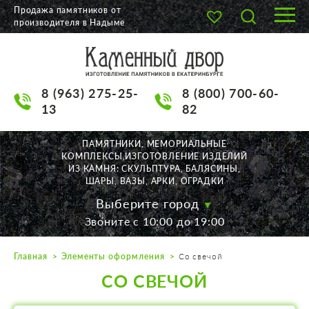
Продажа памятников от
производителя в Надыме
О КОМПАНИИ
КАТАЛОГ
8 (963) 275-25-
8 (800) 700-60-
НАШИ РАБОТЫ
13
82
АКЦИИ
ПАМЯТНИКИ, МЕМОРИАЛЬНЫЕ
КОМПЛЕКСЫ,ИЗГОТОВЛЕНИЕ ИЗДЕЛИЙ
ДОСТАВКА
ИЗ КАМНЯ: СКУЛЬПТУРА, БАЛЯСИНЫ,
ШАРЫ, ВАЗЫ, АРКИ, ОГРАДКИ
КОНТАКТЫ
Выберите город
Звоните с 10:00 до 19:00
K2532513@yandex.ru
Главная
Элементы оформления
Со свечой
Екатеринбург, Щорса, 56
СО СВЕЧОЙ
Пн. — Пт. с 10:00 до 19:00
Суббота с 11:00 до 17:00
Воскресенье по договор.